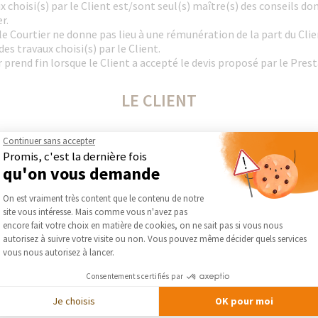
 choisi(s) par le Client est/sont seul(s) maître(s) des conseils don
r.
 le Courtier ne donne pas lieu à une rémunération de la part du Cli
es travaux choisi(s) par le Client.
r prend fin lorsque le Client a accepté le devis proposé par le Pres
LE CLIENT
du bâtiment avec le(s)quel(s) il souhaite confier ses travaux et rém
Continuer sans accepter
on les modalités convenues avec lui.
Promis, c'est la dernière fois
refuser les devis qui lui sont communiqués par le courtier.
qu'on vous demande
Plateforme de Gestion du Consentement :
On est vraiment très content que le contenu de notre
RESPONSABILITÉ
site vous intéresse. Mais comme vous n'avez pas
Axeptio consent
encore fait votre choix en matière de cookies, on ne sait pas si vous nous
autorisez à suivre votre visite ou non. Vous pouvez même décider quels services
aux sont responsables de la bonne exécution des travaux. En aucun c
vous nous autorisez à lancer.
tataire à ses obligations à l’égard du client.
nu responsable d’une faute commise par le(s) Prestataire(s) en ch
Consentements certifiés par
 retards et les conséquences. Le Client renonce à tous recours à l’
Je choisis
OK pour moi