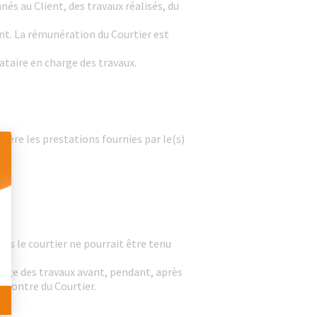
nés au Client, des travaux réalisés, du
ent. La rémunération du Courtier est
tataire en charge des travaux.
unère les prestations fournies par le(s)
 Personnalisez vos Options
as le courtier ne pourrait être tenu
arge des travaux avant, pendant, après
encontre du Courtier.