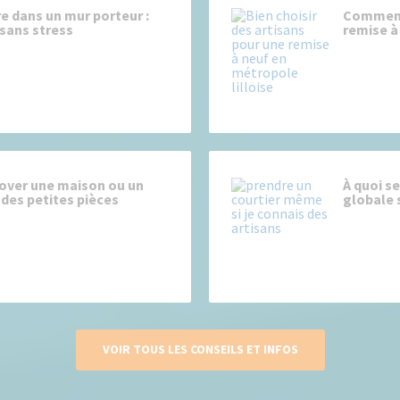
e dans un mur porteur :
Comment 
sans stress
remise à
over une maison ou un
À quoi s
des petites pièces
globale s
VOIR TOUS LES CONSEILS ET INFOS