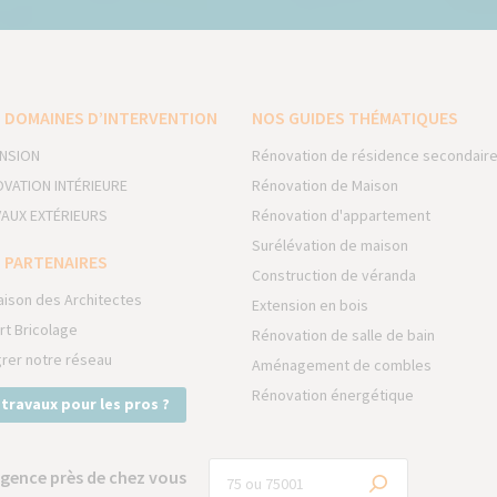
 DOMAINES D’INTERVENTION
NOS GUIDES THÉMATIQUES
NSION
Rénovation de résidence secondair
VATION INTÉRIEURE
Rénovation de Maison
AUX EXTÉRIEURS
Rénovation d'appartement
Surélévation de maison
 PARTENAIRES
Construction de véranda
aison des Architectes
Extension en bois
rt Bricolage
Rénovation de salle de bain
grer notre réseau
Aménagement de combles
Rénovation énergétique
 travaux pour les pros ?
gence près de chez vous