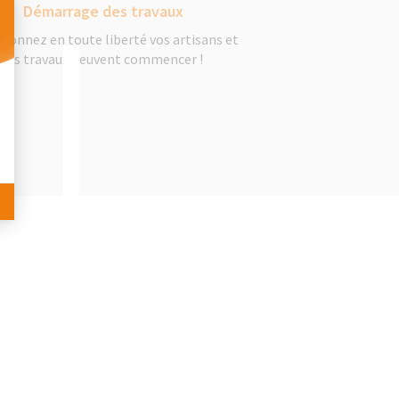
Démarrage des travaux
tionnez en toute liberté vos artisans et
les travaux peuvent commencer !
 Personnalisez vos Options