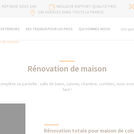
RÉPONSE SOUS 24H
MEILLEUR RAPPORT QUALITÉ PRIX
240 AGENCES DANS TOUTE LA FRANCE
 EXTÉRIEURS
DES TRAVAUX POUR LES PROS
QUI SOMMES-NOUS
Une ques
n de maison
Rénovation de maison
mplète ou partielle : salle de bains, cuisine, chambre, combles, nous avons
faut !
Rénovation totale pour maison de col