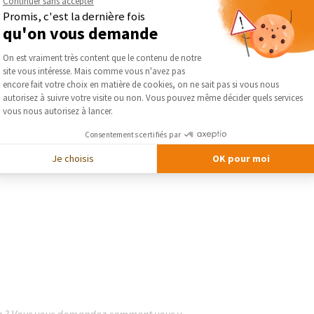
Continuer sans accepter
Obtenez des devis gratuits
Promis, c'est la dernière fois
qu'on vous demande
lise
Le courtier vous présente gratuitement et
Séléc
otre
sans engagement les devis des artisans qu’il
Plateforme de Gestion du Consentement :
On est vraiment très content que le contenu de notre
a séléctionnés pour votre projet
site vous intéresse. Mais comme vous n'avez pas
Axeptio consent
encore fait votre choix en matière de cookies, on ne sait pas si vous nous
autorisez à suivre votre visite ou non. Vous pouvez même décider quels services
DEMANDER UN DEVIS GRATUIT
vous nous autorisez à lancer.
Consentements certifiés par
Je choisis
OK pour moi
on ? Vous vous demandez comment vous y