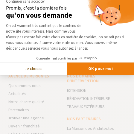
Continuer sans accepter
Choisir un revêtement de sol adapté à chaque
Promis, c'est la dernière fois
pièce
qu'on vous demande
Parquet, carrelage ou lino : les revêtements de sol se
déclinent...
Plateforme de Gestion du Consentement 
On est vraiment très content que le contenu de
notre site vous intéresse. Mais comme vous
Axeptio consent
n'avez pas encore fait votre choix en matière de cookies, on ne sait pas si
vous nous autorisez à suivre votre visite ou non. Vous pouvez même
VOIR TOUS LES CONSEILS ET INFOS
décider quels services vous nous autorisez à lancer.
Consentements certifiés par
Je choisis
OK pour moi
AGENCE DE MERIGNIES
NOS DOMAINES
D’INTERVENTION
Qui sommes-nous
EXTENSION
Actualités
RÉNOVATION INTÉRIEURE
Notre charte qualité
TRAVAUX EXTÉRIEURS
Partenaires
Trouver une agence
NOS PARTENAIRES
Devenir franchisé
La Maison des Architectes