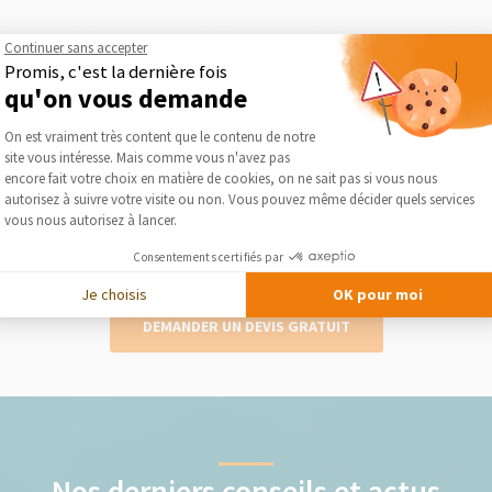
Continuer sans accepter
Promis, c'est la dernière fois
2
qu'on vous demande
Plateforme de Gestion du Consentement :
On est vraiment très content que le contenu de notre
site vous intéresse. Mais comme vous n'avez pas
Obtenez des devis gratuits
Axeptio consent
encore fait votre choix en matière de cookies, on ne sait pas si vous nous
autorisez à suivre votre visite ou non. Vous pouvez même décider quels services
lise
Le courtier vous présente gratuitement et
Séléc
vous nous autorisez à lancer.
otre
sans engagement les devis des artisans qu’il
a séléctionnés pour votre projet
Consentements certifiés par
Je choisis
OK pour moi
DEMANDER UN DEVIS GRATUIT
Nos derniers conseils et actus