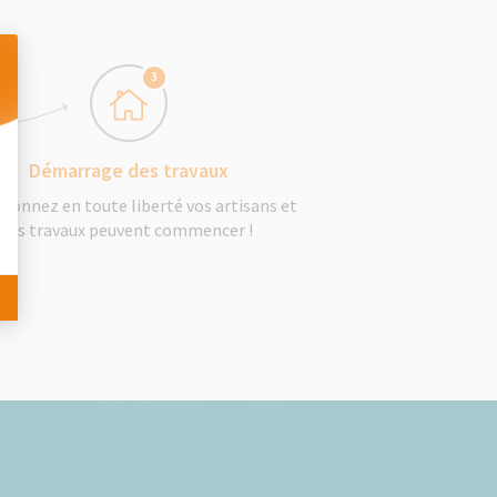
3
 Personnalisez vos Options
Démarrage des travaux
tionnez en toute liberté vos artisans et
les travaux peuvent commencer !