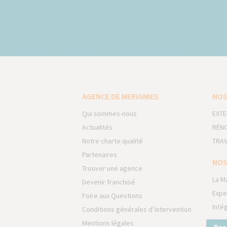
AGENCE DE MERIGNIES
NOS
Qui sommes-nous
EXTE
Actualités
RÉNO
Notre charte qualité
TRAV
Partenaires
NOS
Trouver une agence
La M
Devenir franchisé
Expe
Foire aux Questions
Inté
Conditions générales d’intervention
Mentions légales