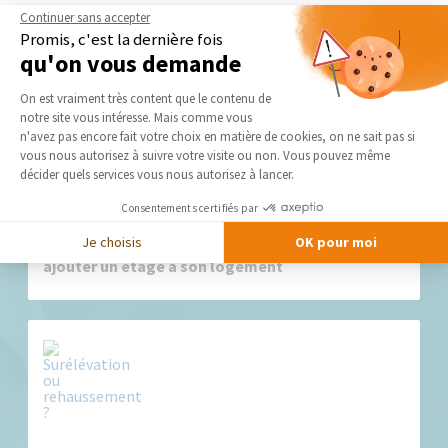
Continuer sans accepter
Promis, c'est la dernière fois
qu'on vous demande
Nos derniers conseils et actus
Plateforme de Gestion du Consentement 
On est vraiment très content que le contenu de
notre site vous intéresse. Mais comme vous
Axeptio consent
n'avez pas encore fait votre choix en matière de cookies, on ne sait pas si
vous nous autorisez à suivre votre visite ou non. Vous pouvez même
décider quels services vous nous autorisez à lancer.
Consentements certifiés par
Je choisis
OK pour moi
Surélever sa maison : l'extension verticale, pour
ajouter un étage à son logement