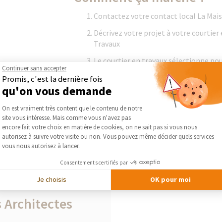
Contactez votre contact local La Mai
Décrivez votre projet à votre courtier
Travaux
Le courtier en travaux sélectionne pou
Continuer sans accepter
décorateur de son réseau qui correspo
Promis, c'est la dernière fois
qu'on vous demande
Architectes et courtiers en travaux tra
réaliser votre projet au meilleur rappo
Plateforme de Gestion du Consentement :
On est vraiment très content que le contenu de notre
site vous intéresse. Mais comme vous n'avez pas
Axeptio consent
encore fait votre choix en matière de cookies, on ne sait pas si vous nous
autorisez à suivre votre visite ou non. Vous pouvez même décider quels services
vous nous autorisez à lancer.
Consentements certifiés par
Je choisis
OK pour moi
 Architectes