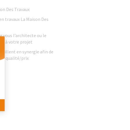
son Des Travaux
 en travaux La Maison Des
r vous l’architecte ou le
nd à votre projet
vaillent en synergie afin de
rt qualité/prix
 Personnalisez vos Options