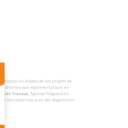
s toutes les étapes de vos projets de
 Personnalisez vos Options
ns conformes aux réglementations en
n Des Travaux
, Agenda Diagnostics
ce à leur expertise pour des diagnostics