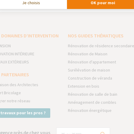
Je choisis
OK pour moi
 DOMAINES D’INTERVENTION
NOS GUIDES THÉMATIQUES
NSION
Rénovation de résidence secondair
VATION INTÉRIEURE
Rénovation de Maison
AUX EXTÉRIEURS
Rénovation d'appartement
Surélévation de maison
 PARTENAIRES
Construction de véranda
aison des Architectes
Extension en bois
rt Bricolage
Rénovation de salle de bain
grer notre réseau
Aménagement de combles
Rénovation énergétique
 travaux pour les pros ?
gence près de chez vous