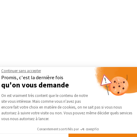
Continuer sans accepter
Promis, c'est la dernière fois
qu'on vous demande
nostics
, expert en diagnostics immobiliers, vous accompagne dan
Plateforme de Gestion du Consentement :
son réseau national, Agenda Diagnostics réalise de complets bila
On est vraiment très content que le contenu de notre
nte, plomb, termites et plus encore. En partenariat avec
La Maiso
site vous intéresse. Mais comme vous n'avez pas
Axeptio consent
bles pour sécuriser vos transactions et vos travaux. Faites confian
encore fait votre choix en matière de cookies, on ne sait pas si vous nous
autorisez à suivre votre visite ou non. Vous pouvez même décider quels services
vous nous autorisez à lancer.
Travaux
Consentements certifiés par
a Diagnostics —