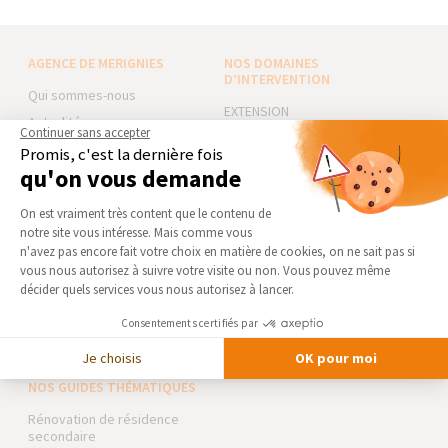
AGENCE DE MERIGNIES
NOS DOMAINES
D’INTERVENTION
Qui sommes-nous
EXTENSION
Actualités
Continuer sans accepter
RÉNOVATION INTÉRIEURE
Notre charte qualité
Promis, c'est la dernière fois
TRAVAUX EXTÉRIEURS
qu'on vous demande
Partenaires
Plateforme de Gestion du Consentement 
Trouver une agence
NOS PARTENAIRES
On est vraiment très content que le contenu de
Devenir franchisé
notre site vous intéresse. Mais comme vous
La Maison des Architectes
Axeptio consent
n'avez pas encore fait votre choix en matière de cookies, on ne sait pas si
Foire aux Questions
Expert Bricolage
vous nous autorisez à suivre votre visite ou non. Vous pouvez même
Conditions générales
décider quels services vous nous autorisez à lancer.
Intégrer notre réseau
d’intervention
Consentements certifiés par
Mentions légales
Des travaux pour les pros ?
Je choisis
OK pour moi
NOS GUIDES THÉMATIQUES
Rénovation de résidence
secondaire