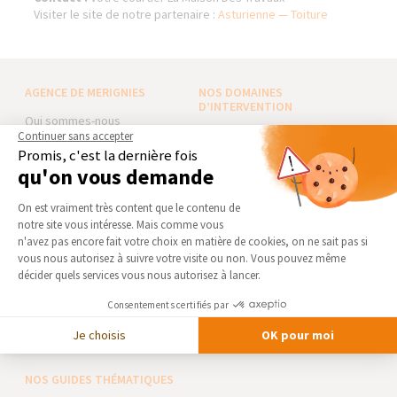
Visiter le site de notre partenaire :
Asturienne — Toiture
AGENCE DE MERIGNIES
NOS DOMAINES
D’INTERVENTION
Qui sommes-nous
EXTENSION
Continuer sans accepter
Actualités
Promis, c'est la dernière fois
RÉNOVATION INTÉRIEURE
Notre charte qualité
qu'on vous demande
TRAVAUX EXTÉRIEURS
Partenaires
Plateforme de Gestion du Consentement 
On est vraiment très content que le contenu de
Trouver une agence
NOS PARTENAIRES
notre site vous intéresse. Mais comme vous
Axeptio consent
Devenir franchisé
n'avez pas encore fait votre choix en matière de cookies, on ne sait pas si
La Maison des Architectes
vous nous autorisez à suivre votre visite ou non. Vous pouvez même
Foire aux Questions
Expert Bricolage
décider quels services vous nous autorisez à lancer.
Conditions générales
Intégrer notre réseau
d’intervention
Consentements certifiés par
Mentions légales
Des travaux pour les pros ?
Je choisis
OK pour moi
NOS GUIDES THÉMATIQUES