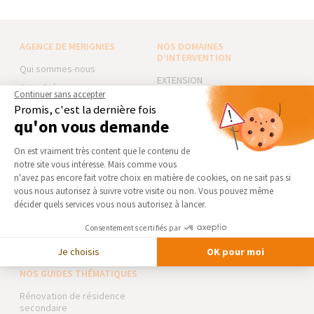
AGENCE DE MERIGNIES
NOS DOMAINES
D’INTERVENTION
Qui sommes-nous
EXTENSION
Actualités
Continuer sans accepter
RÉNOVATION INTÉRIEURE
Notre charte qualité
Promis, c'est la dernière fois
TRAVAUX EXTÉRIEURS
qu'on vous demande
Partenaires
Plateforme de Gestion du Consentement 
Trouver une agence
NOS PARTENAIRES
On est vraiment très content que le contenu de
Devenir franchisé
notre site vous intéresse. Mais comme vous
La Maison des Architectes
Axeptio consent
n'avez pas encore fait votre choix en matière de cookies, on ne sait pas si
Foire aux Questions
Expert Bricolage
vous nous autorisez à suivre votre visite ou non. Vous pouvez même
Conditions générales
décider quels services vous nous autorisez à lancer.
Intégrer notre réseau
d’intervention
Consentements certifiés par
Mentions légales
Des travaux pour les pros ?
Je choisis
OK pour moi
NOS GUIDES THÉMATIQUES
Rénovation de résidence
secondaire