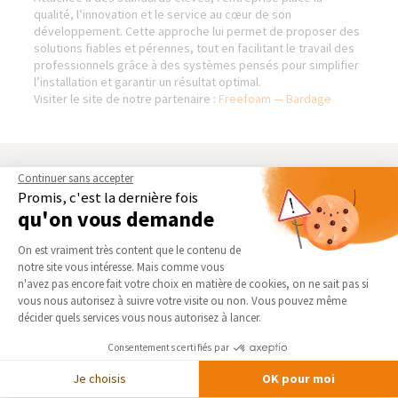
qualité, l’innovation et le service au cœur de son
développement. Cette approche lui permet de proposer des
solutions fiables et pérennes, tout en facilitant le travail des
professionnels grâce à des systèmes pensés pour simplifier
l’installation et garantir un résultat optimal.
Visiter le site de notre partenaire :
Freefoam — Bardage
AGENCE DE MERIGNIES
NOS DOMAINES
Continuer sans accepter
D’INTERVENTION
Promis, c'est la dernière fois
Qui sommes-nous
qu'on vous demande
EXTENSION
Actualités
Plateforme de Gestion du Consentement 
RÉNOVATION INTÉRIEURE
On est vraiment très content que le contenu de
Notre charte qualité
TRAVAUX EXTÉRIEURS
notre site vous intéresse. Mais comme vous
Partenaires
Axeptio consent
n'avez pas encore fait votre choix en matière de cookies, on ne sait pas si
Trouver une agence
vous nous autorisez à suivre votre visite ou non. Vous pouvez même
NOS PARTENAIRES
décider quels services vous nous autorisez à lancer.
Devenir franchisé
La Maison des Architectes
Foire aux Questions
Consentements certifiés par
Expert Bricolage
Conditions générales
Je choisis
OK pour moi
Intégrer notre réseau
d’intervention