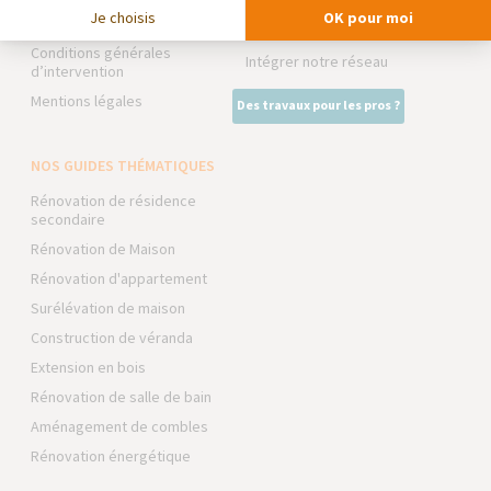
La Maison des Architectes
Je choisis
OK pour moi
Foire aux Questions
Expert Bricolage
Conditions générales
Intégrer notre réseau
d’intervention
Mentions légales
Des travaux pour les pros ?
NOS GUIDES THÉMATIQUES
Rénovation de résidence
secondaire
Rénovation de Maison
Rénovation d'appartement
Surélévation de maison
Construction de véranda
Extension en bois
Rénovation de salle de bain
Aménagement de combles
Rénovation énergétique