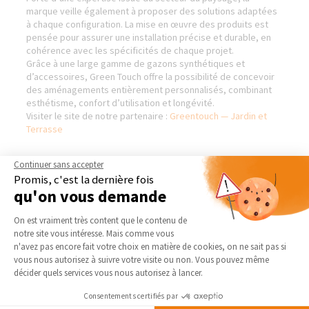
marque veille également à proposer des solutions adaptées
à chaque configuration. La mise en œuvre des produits est
pensée pour assurer une installation précise et durable, en
cohérence avec les spécificités de chaque projet.
Grâce à une large gamme de gazons synthétiques et
d’accessoires, Green Touch offre la possibilité de concevoir
des aménagements entièrement personnalisés, combinant
esthétisme, confort d’utilisation et longévité.
Visiter le site de notre partenaire :
Greentouch — Jardin et
Terrasse
Continuer sans accepter
Promis, c'est la dernière fois
AGENCE DE MERIGNIES
NOS DOMAINES
qu'on vous demande
D’INTERVENTION
Qui sommes-nous
Plateforme de Gestion du Consentement 
On est vraiment très content que le contenu de
EXTENSION
Actualités
notre site vous intéresse. Mais comme vous
RÉNOVATION INTÉRIEURE
Axeptio consent
n'avez pas encore fait votre choix en matière de cookies, on ne sait pas si
Notre charte qualité
TRAVAUX EXTÉRIEURS
vous nous autorisez à suivre votre visite ou non. Vous pouvez même
Partenaires
décider quels services vous nous autorisez à lancer.
Trouver une agence
NOS PARTENAIRES
Consentements certifiés par
Devenir franchisé