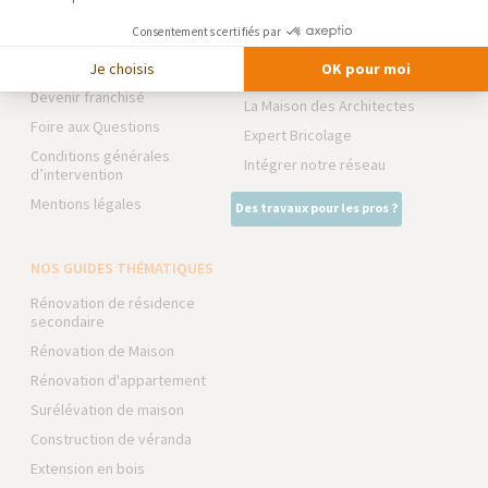
Notre charte qualité
TRAVAUX EXTÉRIEURS
Consentements certifiés par
Partenaires
Trouver une agence
Je choisis
OK pour moi
NOS PARTENAIRES
Devenir franchisé
La Maison des Architectes
Foire aux Questions
Expert Bricolage
Conditions générales
Intégrer notre réseau
d’intervention
Mentions légales
Des travaux pour les pros ?
NOS GUIDES THÉMATIQUES
Rénovation de résidence
secondaire
Rénovation de Maison
Rénovation d'appartement
Surélévation de maison
Construction de véranda
Extension en bois