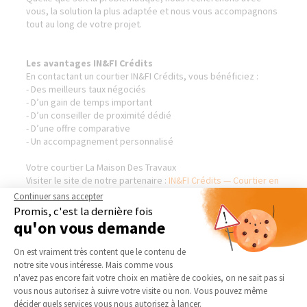
vous, la solution la plus adaptée et nous vous accompagnons
tout au long de votre projet.
Les avantages IN&FI Crédits
En contactant un courtier IN&FI Crédits, vous bénéficiez :
- Des meilleurs taux négociés
- D’un gain de temps important
- D’un conseiller de proximité dédié
- D’une offre comparative
- Un accompagnement personnalisé
Votre courtier La Maison Des Travaux
Visiter le site de notre partenaire :
IN&FI Crédits — Courtier en
Financement
Continuer sans accepter
Promis, c'est la dernière fois
qu'on vous demande
Plateforme de Gestion du Consentement 
On est vraiment très content que le contenu de
AGENCE DE MERIGNIES
NOS DOMAINES
D’INTERVENTION
notre site vous intéresse. Mais comme vous
Qui sommes-nous
Axeptio consent
n'avez pas encore fait votre choix en matière de cookies, on ne sait pas si
EXTENSION
vous nous autorisez à suivre votre visite ou non. Vous pouvez même
Actualités
décider quels services vous nous autorisez à lancer.
RÉNOVATION INTÉRIEURE