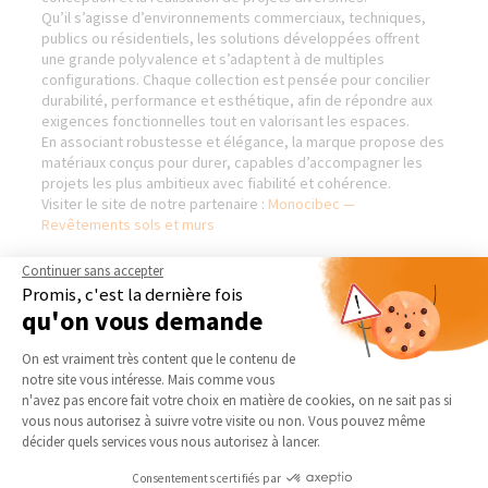
Qu’il s’agisse d’environnements commerciaux, techniques,
publics ou résidentiels, les solutions développées offrent
une grande polyvalence et s’adaptent à de multiples
configurations. Chaque collection est pensée pour concilier
durabilité, performance et esthétique, afin de répondre aux
exigences fonctionnelles tout en valorisant les espaces.
En associant robustesse et élégance, la marque propose des
matériaux conçus pour durer, capables d’accompagner les
projets les plus ambitieux avec fiabilité et cohérence.
Visiter le site de notre partenaire :
Monocibec —
Revêtements sols et murs
Continuer sans accepter
Promis, c'est la dernière fois
qu'on vous demande
AGENCE DE MERIGNIES
NOS DOMAINES
D’INTERVENTION
Plateforme de Gestion du Consentement 
Qui sommes-nous
On est vraiment très content que le contenu de
EXTENSION
notre site vous intéresse. Mais comme vous
Actualités
Axeptio consent
n'avez pas encore fait votre choix en matière de cookies, on ne sait pas si
RÉNOVATION INTÉRIEURE
Notre charte qualité
vous nous autorisez à suivre votre visite ou non. Vous pouvez même
TRAVAUX EXTÉRIEURS
décider quels services vous nous autorisez à lancer.
Partenaires
Trouver une agence
NOS PARTENAIRES
Consentements certifiés par