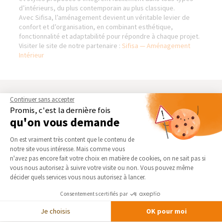
d’intérieurs, du plus contemporain au plus classique.
Avec Sifisa, l’aménagement devient un véritable levier de
confort et d’organisation, en combinant esthétique,
fonctionnalité et adaptabilité pour répondre à chaque projet.
Visiter le site de notre partenaire :
Sifisa — Aménagement
Intérieur
AGENCE DE MERIGNIES
NOS DOMAINES
Continuer sans accepter
D’INTERVENTION
Promis, c'est la dernière fois
Qui sommes-nous
qu'on vous demande
EXTENSION
Actualités
Plateforme de Gestion du Consentement 
RÉNOVATION INTÉRIEURE
On est vraiment très content que le contenu de
Notre charte qualité
TRAVAUX EXTÉRIEURS
notre site vous intéresse. Mais comme vous
Partenaires
Axeptio consent
n'avez pas encore fait votre choix en matière de cookies, on ne sait pas si
Trouver une agence
vous nous autorisez à suivre votre visite ou non. Vous pouvez même
NOS PARTENAIRES
décider quels services vous nous autorisez à lancer.
Devenir franchisé
La Maison des Architectes
Foire aux Questions
Consentements certifiés par
Expert Bricolage
Conditions générales
Je choisis
OK pour moi
Intégrer notre réseau
d’intervention