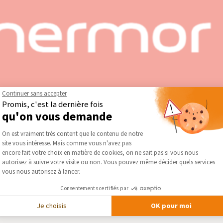
Continuer sans accepter
Promis, c'est la dernière fois
qu'on vous demande
Plateforme de Gestion du Consentement :
On est vraiment très content que le contenu de notre
groupe Atlantic, spécialisée dans la fabrication de radiateurs, ch
site vous intéresse. Mais comme vous n'avez pas
Axeptio consent
ins en chauffage et en production d’eau chaude, avec des solutions
encore fait votre choix en matière de cookies, on ne sait pas si vous nous
autorisez à suivre votre visite ou non. Vous pouvez même décider quels services
vous nous autorisez à lancer.
or — Chauffage et Ventilation
Consentements certifiés par
Je choisis
OK pour moi