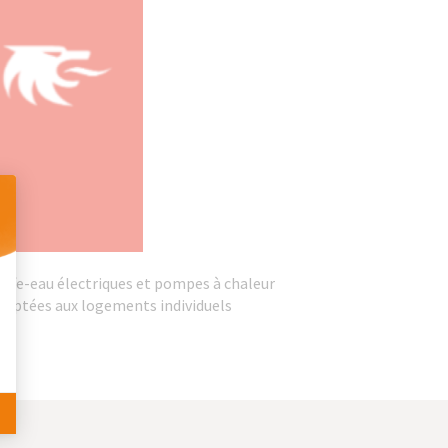
 Personnalisez vos Options
auffe-eau électriques et pompes à chaleur
 adaptées aux logements individuels