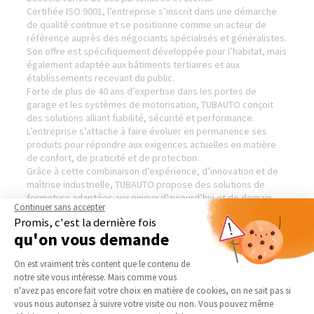
Certifiée ISO 9001, l’entreprise s’inscrit dans une démarche
de qualité continue et se positionne comme un acteur de
référence auprès des négociants spécialisés et généralistes.
Son offre est spécifiquement développée pour l’habitat, mais
également adaptée aux bâtiments tertiaires et aux
établissements recevant du public.
Forte de plus de 40 ans d’expertise dans les portes de
garage et les systèmes de motorisation, TUBAUTO conçoit
des solutions alliant fiabilité, sécurité et performance.
L’entreprise s’attache à faire évoluer en permanence ses
produits pour répondre aux exigences actuelles en matière
de confort, de praticité et de protection.
Grâce à cette combinaison d’expérience, d’innovation et de
maîtrise industrielle, TUBAUTO propose des solutions de
fermeture adaptées aux enjeux d’aujourd’hui et de demain.
Continuer sans accepter
Visiter le site de notre partenaire :
Tubauto — Menuiserie
Promis, c'est la dernière fois
qu'on vous demande
Plateforme de Gestion du Consentement 
On est vraiment très content que le contenu de
AGENCE DE MERIGNIES
NOS DOMAINES
notre site vous intéresse. Mais comme vous
D’INTERVENTION
Axeptio consent
n'avez pas encore fait votre choix en matière de cookies, on ne sait pas si
Qui sommes-nous
vous nous autorisez à suivre votre visite ou non. Vous pouvez même
EXTENSION