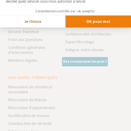
Actualités
décider quels services vous nous autorisez à lancer.
RÉNOVATION INTÉRIEURE
Notre charte qualité
Consentements certifiés par
TRAVAUX EXTÉRIEURS
Partenaires
Je choisis
OK pour moi
Trouver une agence
NOS PARTENAIRES
Devenir franchisé
La Maison des Architectes
Foire aux Questions
Expert Bricolage
Conditions générales
Intégrer notre réseau
d’intervention
Mentions légales
Des travaux pour les pros ?
NOS GUIDES THÉMATIQUES
Rénovation de résidence
secondaire
Rénovation de Maison
Rénovation d'appartement
Surélévation de maison
Construction de véranda