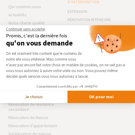
D’INTERVENTION
Qui sommes-nous
EXTENSION
Actualités
RÉNOVATION INTÉRIEURE
Notre charte qualité
TRAVAUX EXTÉRIEURS
Continuer sans accepter
Partenaires
Promis, c'est la dernière fois
Trouver une agence
NOS PARTENAIRES
qu'on vous demande
Devenir franchisé
Plateforme de Gestion du Consentement 
La Maison des Architectes
On est vraiment très content que le contenu de
Foire aux Questions
Expert Bricolage
notre site vous intéresse. Mais comme vous
Conditions générales
Axeptio consent
n'avez pas encore fait votre choix en matière de cookies, on ne sait pas si
Intégrer notre réseau
d’intervention
vous nous autorisez à suivre votre visite ou non. Vous pouvez même
décider quels services vous nous autorisez à lancer.
Mentions légales
Des travaux pour les pros ?
Consentements certifiés par
NOS GUIDES THÉMATIQUES
Je choisis
OK pour moi
Rénovation de résidence
secondaire
Rénovation de Maison
Rénovation d'appartement
Surélévation de maison