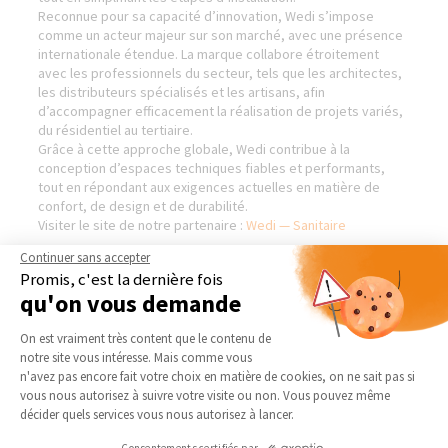
Reconnue pour sa capacité d’innovation, Wedi s’impose
comme un acteur majeur sur son marché, avec une présence
internationale étendue. La marque collabore étroitement
avec les professionnels du secteur, tels que les architectes,
les distributeurs spécialisés et les artisans, afin
d’accompagner efficacement la réalisation de projets variés,
du résidentiel au tertiaire.
Grâce à cette approche globale, Wedi contribue à la
conception d’espaces techniques fiables et performants,
tout en répondant aux exigences actuelles en matière de
confort, de design et de durabilité.
Visiter le site de notre partenaire :
Wedi — Sanitaire
Continuer sans accepter
Promis, c'est la dernière fois
qu'on vous demande
AGENCE DE MERIGNIES
NOS DOMAINES
Plateforme de Gestion du Consentement 
D’INTERVENTION
On est vraiment très content que le contenu de
Qui sommes-nous
notre site vous intéresse. Mais comme vous
EXTENSION
Actualités
Axeptio consent
n'avez pas encore fait votre choix en matière de cookies, on ne sait pas si
RÉNOVATION INTÉRIEURE
vous nous autorisez à suivre votre visite ou non. Vous pouvez même
Notre charte qualité
TRAVAUX EXTÉRIEURS
décider quels services vous nous autorisez à lancer.
Partenaires