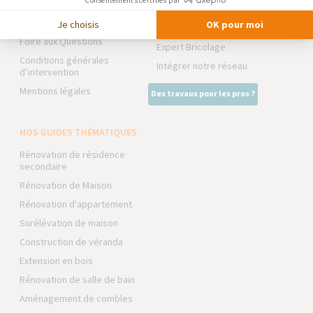
Consentements certifiés par
Trouver une agence
NOS PARTENAIRES
Devenir franchisé
Je choisis
OK pour moi
La Maison des Architectes
Foire aux Questions
Expert Bricolage
Conditions générales
Intégrer notre réseau
d’intervention
Mentions légales
Des travaux pour les pros ?
NOS GUIDES THÉMATIQUES
Rénovation de résidence
secondaire
Rénovation de Maison
Rénovation d'appartement
Surélévation de maison
Construction de véranda
Extension en bois
Rénovation de salle de bain
Aménagement de combles