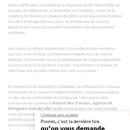
Après vérification complète de la charpente et de l'étanchéité, les
travaux ont débuté par la réalisation de l’isolation, suivie de la
création de cloisons en plaques de plâtre et de la pose de fenêtres
de toit. L'éclairage LED par spots, le revêtement de sol et la
peinture des murs ont précédé l'installation des équipements
sanitaires.
Nos clients profitent maintenant d’une salle de bain moderne
aux tons noirs et bois, parfaitement intégrée dans le volume
existant. Un exemple réussi d'optimisation de l'espace disponible
qui prouve qu'avec les bons conseils, transformer un grenier en
salle d'eau est possible même avec une sous-pente !
En respectant les conditions préalables, en effectuant les travaux
nécessaires et en suivant la réglementation, vous pouvez gagner
un lieu de vie confortable et fonctionnel. Faire appel à des
Maison des Travaux, agence de
professionnels comme la
Mérignies-Sud de Lille
facilite votre projet, car votre courtier
vous accompagne à chaque étape pour un résultat garanti. Alors,
Continuer sans accepter
n'hésitez plus et lancez-vous dans l'aventure de l'aménagement
Promis, c'est la dernière fois
de vos combles pour profiter pleinement de chaque mètre carré
qu'on vous demande