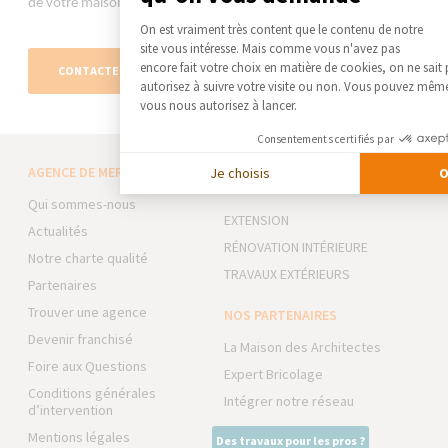
de votre maison.
Plateforme de Gestion du Co
On est vraiment très content que le contenu de notre
site vous intéresse. Mais comme vous n'avez pas
Axeptio consent
encore fait votre choix en matière de cookies, on ne sait
CONTACTEZ-NOUS
autorisez à suivre votre visite ou non. Vous pouvez même
vous nous autorisez à lancer.
Consentements certifiés par
AGENCE DE MERIGNIES
NOS DOMAINES
Je choisis
O
D’INTERVENTION
Qui sommes-nous
EXTENSION
Actualités
RÉNOVATION INTÉRIEURE
Notre charte qualité
TRAVAUX EXTÉRIEURS
Partenaires
Trouver une agence
NOS PARTENAIRES
Devenir franchisé
La Maison des Architectes
Foire aux Questions
Expert Bricolage
Conditions générales
Intégrer notre réseau
d’intervention
Mentions légales
Des travaux pour les pros ?