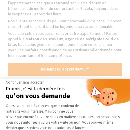
l’appartement classique a retrouvé son lustre d’antan en
bénéficiant du meilleur du confort actuel. Et cela, toujours dans
le respect de l’esprit des lieux.
Nos clients sont ravis, ils peuvent désormais vivre dans un cocon
douillet tout en profitant d’un logement au cachet indéniable !
Vous souhaitez vous aussi rénover votre appartement ? Faites
appel à la
Maison des Travaux, agence de Mérignies-Sud de
Lille.
Nous vous guiderons pour mener à bien votre chantier
avec une parfaite coordination de nos artisans sélectionnés pour
leur savoir-faire et leur compétence.
DEMANDER UN DEVIS GRATUIT
Continuer sans accepter
Promis, c'est la dernière fois
qu'on vous demande
Les réalisations similaires
Plateforme de Gestion du Consentement 
On est vraiment très content que le contenu de
Rénovation d'appartement
notre site vous intéresse. Mais comme vous
Axeptio consent
n'avez pas encore fait votre choix en matière de cookies, on ne sait pas si
vous nous autorisez à suivre votre visite ou non. Vous pouvez même
décider quels services vous nous autorisez à lancer.