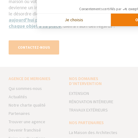
maison ou votre appartement de la Métropole lilloise
devienne un intérieur zen et toujours rangé. Ne laissez plus
Consentements certifiés par
contactez-nous dès
le désordre dicter votre décoration,
aujourd'hui pour concevoir ensemble un habitat où
Je choisis
O
chaque objet a sa place
, bien à l'abri des regards !
CONTACTEZ-NOUS
AGENCE DE MERIGNIES
NOS DOMAINES
D’INTERVENTION
Qui sommes-nous
EXTENSION
Actualités
RÉNOVATION INTÉRIEURE
Notre charte qualité
TRAVAUX EXTÉRIEURS
Partenaires
Trouver une agence
NOS PARTENAIRES
Devenir franchisé
La Maison des Architectes