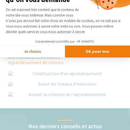
Monsieur D
Mérignies
Plateforme de Gestion du Consentement 
On est vraiment très content que le contenu de
notre site vous intéresse. Mais comme vous
Axeptio consent
n'avez pas encore fait votre choix en matière de cookies, on ne sait pas si
DEMANDER UN DEVIS GRATUIT
vous nous autorisez à suivre votre visite ou non. Vous pouvez même
décider quels services vous nous autorisez à lancer.
Consentements certifiés par
Je choisis
OK pour moi
Les réalisations similaires
Agrandissement de maison
Nos derniers conseils et actus