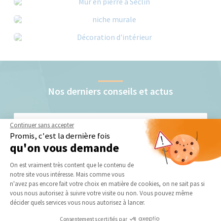
Nos derniers conseils et actus
Continuer sans accepter
Promis, c'est la dernière fois
qu'on vous demande
Plateforme de Gestion du Consentement 
On est vraiment très content que le contenu de
notre site vous intéresse. Mais comme vous
Maison rénovée : 8 idées d'aménagement pour un
Axeptio consent
n'avez pas encore fait votre choix en matière de cookies, on ne sait pas si
intérieur moderne et chaleureux
vous nous autorisez à suivre votre visite ou non. Vous pouvez même
décider quels services vous nous autorisez à lancer.
Consentements certifiés par