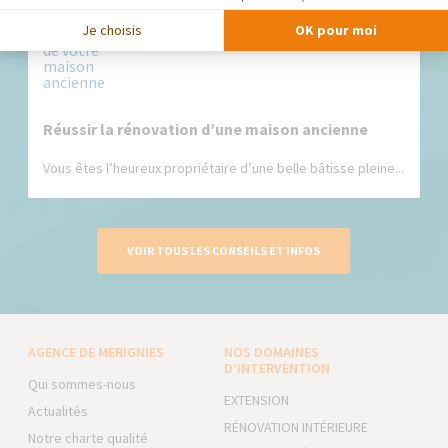
Je choisis
OK pour moi
Réussir la rénovation d’une maison ancienne
Vous êtes l’heureux propriétaire d’une belle bâtisse pleine...
VOIR TOUS LES CONSEILS ET INFOS
AGENCE DE MERIGNIES
NOS DOMAINES
D’INTERVENTION
Qui sommes-nous
EXTENSION
Actualités
RÉNOVATION INTÉRIEURE
Notre charte qualité